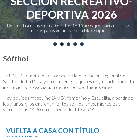
SECCIÓN RECREATIVO-
DEPORTIVA 2026
Destinada a niñas y niños de entre 3 y 16 años que quieran dar sus
primeros pasos en una variedad de disciplinas.
1
2
3
4
5
Sóftbol
La UNLP compite en el torneo de la Asociación Regional de
Sóftbol de La Plata y en el Interligas, que es organizado por esta
institución y la Asociación de Sóftbol de Buenos Aires.
Hay equipos masculino (A y B), femenino y Escuelita, a partir de
los 7 años, y los entrenamientos son los lunes, miercoles y
viernes a las 14.30 en el predio de 146 y 516.
VUELTA A CASA CON TÍTULO